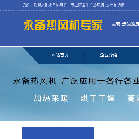
您好，欢迎来到永备热风机，专业研发生产热风机 15 年制造商。
主营:燃油热
网站首页
企业介绍