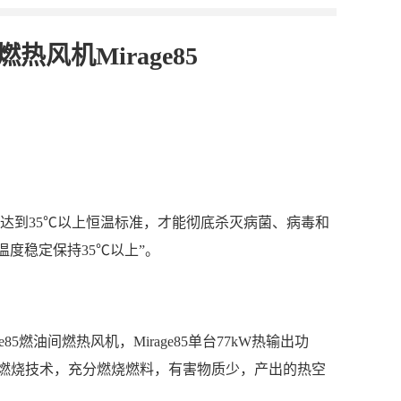
燃热风机
Mirage85
达到35℃以上恒温标准，才能彻底杀灭病菌、病毒和
度稳定保持35℃以上”。
燃油间燃热风机，Mirage85单台77kW热输出功
燃烧技术，充分燃烧燃料，有害物质少，产出的热空