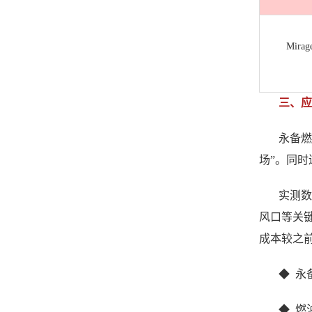
Mirag
三、应
永备燃
场”。同
实测数
风口等关键
成本较之前
◆ 永
◆ 燃