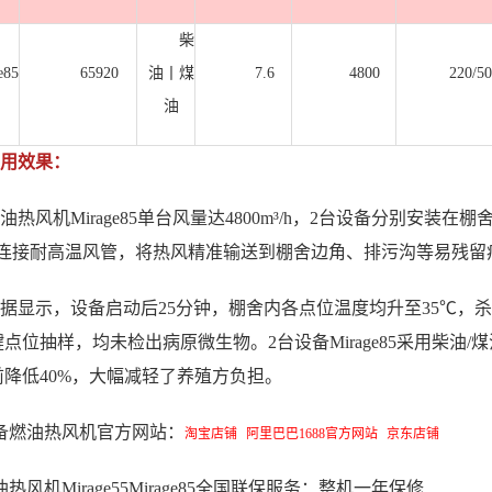
柴
e85
65920
油丨煤
7.6
4800
220/50
油
用效果：
油热风机Mirage85单台风量达4800m³/h，2台设备分别安
时连接耐高温风管，将热风精准输送到棚舍边角、排污沟等易残留
据显示，设备启动后25分钟，棚舍内各点位温度均升至35℃，
点位抽样，均未检出病原微生物。2台设备Mirage85采用柴油/
降低40%，大幅减轻了养殖方负担。
备燃油热风机官方网站：
淘宝店铺
阿里巴巴1688官方网站
京东店铺
油热风机Mirage55Mirage85全国联保服务：整机一年保修