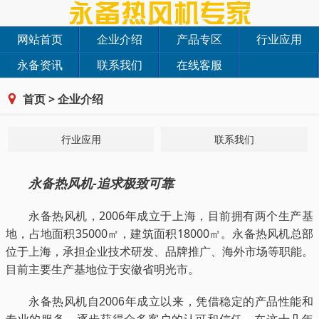
网站首页
企业介绍
产品专区
行业应用
永备资讯
联系我们
在线客服
首页
>
企业介绍
行业应用
联系我们
永备热风机-追求极致可靠
永备热风机，2006年成立于上海，目前拥有两个生产基
地，占地面积35000㎡，建筑面积18000㎡。永备热风机总部
位于上海，承担企业技术研发、品牌推广、海外市场等职能。
目前主要生产基地位于安徽省明光市。
永备热风机自2006年成立以来，凭借稳定的产品性能和